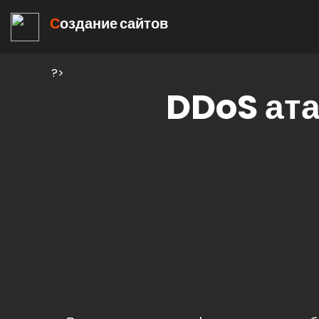
С
оздание сайтов
?>
DDoS ата