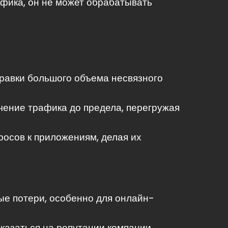
фика, он не может обрабатывать
правки большого объема несвязного
ичение трафика до предела, перегружая
осов к приложениям, делая их
ые потери, особенно для онлайн-
казаться на репутации компании.