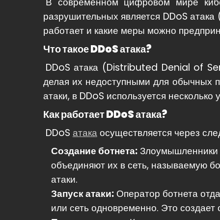
В современном цифровом мире кибе
разрушительных является DDoS атака (D
работает и какие меры можно предприн
Что такое DDoS атака?
DDoS атака (Distributed Denial of Se
делая их недоступными для обычных по
атаки, в DDoS используется несколько у
Как работает DDoS атака?
DDoS
атака
осуществляется через сле
Создание ботнета:
Злоумышленники 
объединяют их в сеть, называемую бо
атаки.
Запуск атаки:
Оператор ботнета отда
или сеть одновременно. Это создает 