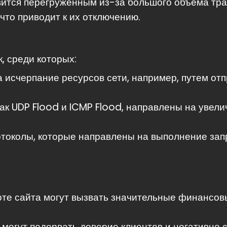
вится перегруженным из-за большого объема тра
что приводит к их отключению.
, среди которых:
 исчерпание ресурсов сети, например, путем от
ак UDP Flood и ICMP Flood, направлены на увел
токолы, которые направлены на выполнение запр
те сайта могут вызвать значительные финансов
могут подорвать доверие клиентов и негативно с